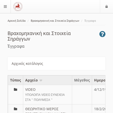
Ε
$langMenu
ί
Αρχική Σελίδα
Βραχομηχανική και Στοιχεία Σηράγγων
Έγγραφα
ο
ζήτηση
δ
Βραχομηχανική και Στοιχεία
ο
Σηράγγων
ς
Έγγραφα
Αρχικός κατάλογος
Τύπος
Aρχείο
Μέγεθος
Ημερομην
VIDEO
4/12/19
ΥΠΟΛΟΙΠΑ VIDEO ΣΥΝΕΧΕΙΑ
ΣΤΑ '' ΠΟΛΥΜΕΣΑ ''
ΘΕΩΡΗΤΙΚΟ ΜΕΡΟΣ
18/2/20