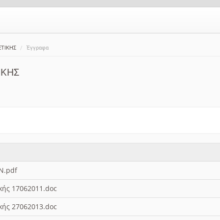
ΕΤΙΚΗΣ
Έγγραφα
ΙΚΗΣ
Ν.pdf
ικής 17062011.doc
ικής 27062013.doc