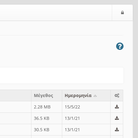
Ε
ί
σ
ο
δ
ο
ς
Μέγεθος
Ημερομηνία
2.28 MB
15/5/22
36.5 KB
13/1/21
30.5 KB
13/1/21