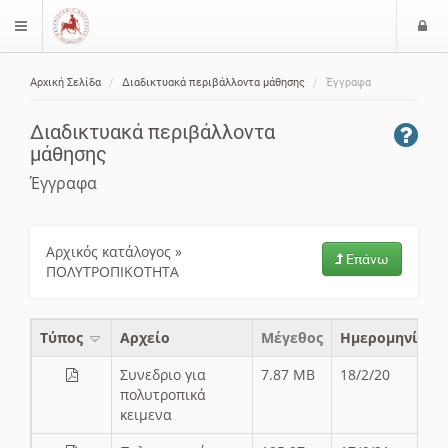
Ε
$langMenu
ί
Αρχική Σελίδα
Διαδικτυακά περιβάλλοντα μάθησης
Έγγραφα
ο
ζήτηση
δ
Διαδικτυακά περιβάλλοντα
ο
μάθησης
ς
Έγγραφα
Αρχικός κατάλογος
»
Επάνω
ΠΟΛΥΤΡΟΠΙΚΟΤΗΤΑ
Τύπος
Aρχείο
Μέγεθος
Ημερομηνία
Συνεδριο για
7.87 MB
18/2/20
πολυτροπικά
κειμενα