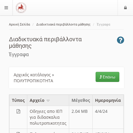
Ε
$langMenu
ί
Αρχική Σελίδα
Διαδικτυακά περιβάλλοντα μάθησης
Έγγραφα
ο
ζήτηση
δ
Διαδικτυακά περιβάλλοντα
ο
μάθησης
ς
Έγγραφα
Αρχικός κατάλογος
»
Επάνω
ΠΟΛΥΤΡΟΠΙΚΟΤΗΤΑ
Τύπος
Aρχείο
Μέγεθος
Ημερομηνία
Οδηγιες απο ΙΕΠ
2.04 MB
4/4/24
για διδασκαλια
πολυτροπικοτητας