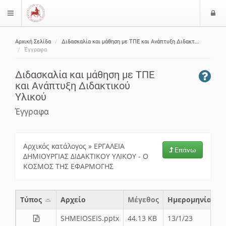
Ε
$langMenu
ί
Αρχική Σελίδα
Διδασκαλία και μάθηση με ΤΠΕ και Ανάπτυξη Διδακτ...
ο
ζήτηση
Έγγραφα
δ
ο
Διδασκαλία και μάθηση με ΤΠΕ
ς
και Ανάπτυξη Διδακτικού
Υλικού
Έγγραφα
Αρχικός κατάλογος
»
ΕΡΓΑΛΕΙΑ
Επάνω
ΔΗΜΙΟΥΡΓΙΑΣ ΔΙΔΑΚΤΙΚΟΥ ΥΛΙΚΟΥ - Ο
ΚΟΣΜΟΣ ΤΗΣ ΕΦΑΡΜΟΓΗΣ
Τύπος
Aρχείο
Μέγεθος
Ημερομηνία
SHMEIOSEIS.pptx
44.13 KB
13/1/23