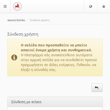
Ε
Ε
$langMenu
π
ί
ι
Αρχική Σελίδα
Σύνδεση χρήστη
λ
ο
ζήτηση
ο
δ
γ
ο
Σύνδεση χρήστη
ή
ς
Γ
Η σελίδα που προσπαθείτε να μπείτε
λ
απαιτεί όνομα χρήστη και συνθηματικό.
ώ
Η πλατφόρμα σάς ανακατεύθυνε αυτόματα
στην αρχική σελίδα για να συνδεθείτε προτού
σ
προχωρήσετε σε άλλες ενέργειες. Πιθανόν, να
σ
έληξε η σύνοδός σας.
α
ς
Σύνδεση με eclass