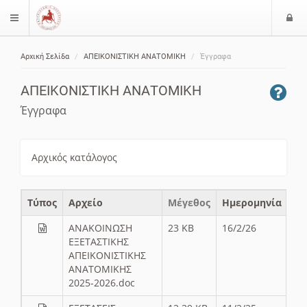
Ε
$langMenu
ί
Αρχική Σελίδα
ΑΠΕΙΚΟΝΙΣΤΙΚΗ ΑΝΑΤΟΜΙΚΗ
Έγγραφα
ο
ζήτηση
δ
ΑΠΕΙΚΟΝΙΣΤΙΚΗ ΑΝΑΤΟΜΙΚΗ
ο
ς
Έγγραφα
Αρχικός κατάλογος
Τύπος
Aρχείο
Μέγεθος
Ημερομηνία
ΑΝΑΚΟΙΝΩΣΗ
23 KB
16/2/26
ΕΞΕΤΑΣΤΙΚΗΣ
ΑΠΕΙΚΟΝΙΣΤΙΚΗΣ
ΑΝΑΤΟΜΙΚΗΣ
2025-2026.doc