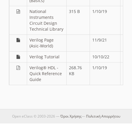
(Basics)
National
315 B
1/10/19
Instruments
Circuit Design
Technical Library
Verilog Page
11/9/21
(Asic-World)
Verilog Tutorial
10/10/22
Verilog® HDL -
268.76
1/10/19
Quick Reference
KB
Guide
Open eClass © 2003-2026 —
Όροι Χρήσης
—
Πολιτική Απορρήτου