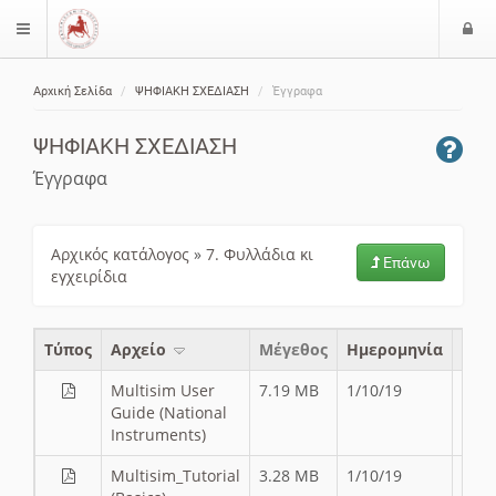
Ε
$langMenu
ί
Αρχική Σελίδα
ΨΗΦΙΑΚΗ ΣΧΕΔΙΑΣΗ
Έγγραφα
ο
ζήτηση
δ
ΨΗΦΙΑΚΗ ΣΧΕΔΙΑΣΗ
ο
ς
Έγγραφα
Αρχικός κατάλογος
»
7. Φυλλάδια κι
Επάνω
εγχειρίδια
Τύπος
Aρχείο
Μέγεθος
Ημερομηνία
Multisim User
7.19 MB
1/10/19
Guide (National
Instruments)
Multisim_Tutorial
3.28 MB
1/10/19