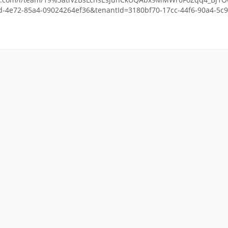
d-4e72-85a4-09024264ef36&tenantId=3180bf70-17cc-44f6-90a4-5c
ς