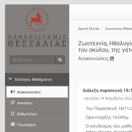
Αρχική Σελίδα
Ζωοτεχνία, Ηθολογ
Ζωοτεχνία, Ηθολογία
του σκύλου, της γά
Ανακοινώσεις
Αναζήτηση
Αναζήτηση
Επιλογές Μαθήματος
διάλεξη παρασκευή 18/
Ανακοινώσεις
- Δευτέρα, 14 Νοεμβρίου 2022 
Ασκήσεις
Την Παρασκευή 18/11/2
Βαθμολόγιο
Ωρα εναρξης 10:00πμ.
Γλωσσάριο
Ο σύνδεσμος του μαθήμ
https://teams.micros