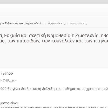
ία, Ευζωία και σχετική Νομοθεσί...
Ανακοινώσεις
Ανακοινώσεις
, Ευζωία και σχετική Νομοθεσία Ι: Ζωοτεχνία, ηθ
τας, των ιπποειδών, των κουνελιών και των πτην
11/2022
- 7:40 μ.μ. -
022 θα γίνει διαδικτυακή διάλεξη του μαθήματος με χρηση της 
ατος είναι:
oft.com/l/team/19%3atlVzBsLcnsEsJunCkUQAbx9MMWr0FoZqq4_BJ1OO