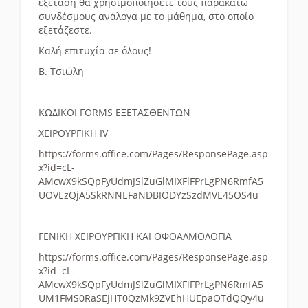
εξέταση θα χρησιμοποιήσετε τους παρακάτω
συνδέσμους ανάλογα με το μάθημα, στο οποίο
εξετάζεστε.
Καλή επιτυχία σε όλους!
Β. Τσιώλη
ΚΩΔΙΚΟΙ FORMS ΕΞΕΤΑΣΘΕΝΤΩΝ
ΧΕΙΡΟΥΡΓΙΚΗ IV
https://forms.office.com/Pages/ResponsePage.asp
x?id=cL-
AMcwX9kSQpFyUdmJSlZuGlMIXFlFPrLgPN6RmfA5
UOVEzQjA5SkRNNEFaNDBIODYzSzdMVE45OS4u
ΓΕΝΙΚΗ ΧΕΙΡΟΥΡΓΙΚΗ ΚΑΙ ΟΦΘΑΛΜΟΛΟΓΙΑ
https://forms.office.com/Pages/ResponsePage.asp
x?id=cL-
AMcwX9kSQpFyUdmJSlZuGlMIXFlFPrLgPN6RmfA5
UM1FMS0RaSEJHT0QzMk9ZVEhHUEpaOTdQQy4u