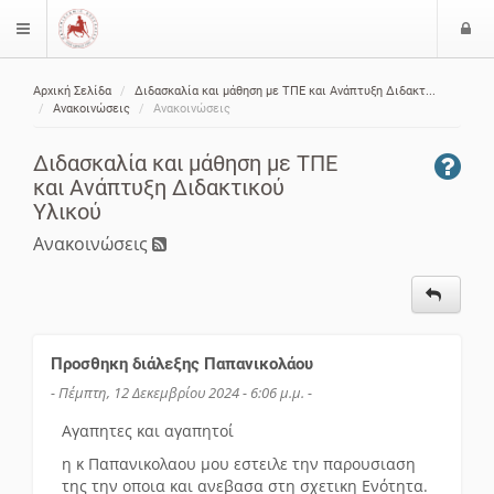
Ε
$langMenu
ί
Αρχική Σελίδα
Διδασκαλία και μάθηση με ΤΠΕ και Ανάπτυξη Διδακτ...
ο
ζήτηση
Ανακοινώσεις
Ανακοινώσεις
δ
ο
Διδασκαλία και μάθηση με ΤΠΕ
ς
και Ανάπτυξη Διδακτικού
Υλικού
Ανακοινώσεις
Προσθηκη διάλεξης Παπανικολάου
- Πέμπτη, 12 Δεκεμβρίου 2024 - 6:06 μ.μ. -
Αγαπητες και αγαπητοί
η κ Παπανικολαου μου εστειλε την παρουσιαση
της την οποια και ανεβασα στη σχετικη Ενότητα.