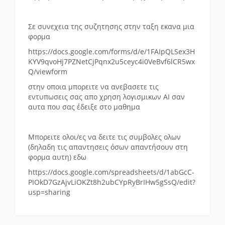
Σε συνεχεια της συζητησης στην ταξη εκανα μια
φορμα
https://docs.google.com/forms/d/e/1FAIpQLSex3H
KYV9qvoHj7PZNetCjPqnx2u5ceyc4i0VeBvf6lCR5wx
Q/viewform
στην οποια μπορειτε να ανεβασετε τις
εντυπωσεις σας απο χρηση λογισμικων ΑΙ σαν
αυτα που σας έδειξε στο μαθημα
Μπορειτε ολοι/ες να δειτε τις συμβολες ολων
(δηλαδη τις απαντησεις όσων απαντήσουν στη
φορμα αυτη) εδω
https://docs.google.com/spreadsheets/d/1abGcC-
PIOkD7GzAjvLiOKZt8h2ubCYpRyBrIHw5gSsQ/edit?
usp=sharing