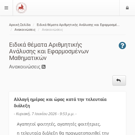
Ε
$langMenu
ί
Αρχική Σελίδα
Ειδικά θέματα Aριθμητικής Aνάλυσης και Eφαρμοσμέ...
ο
ζήτηση
Ανακοινώσεις
Ανακοινώσεις
δ
ο
Ειδικά θέματα Aριθμητικής
ς
Aνάλυσης και Eφαρμοσμένων
Mαθηματικών
Ανακοινώσεις
Αλλαγή ημέρας και ώρας κατά την τελευταία
διάλεξη
- Κυριακή, 7 Ιουνίου 2026 - 9:53 μ.μ. -
Αγαπητοί φοιτητές, αγαπητές φοιτήτριες,
η τελευταία διάλεξη θα πραγματοποιηθεί την