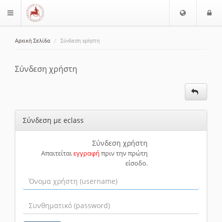
Ε
Ε
$langMenu
π
ί
ι
Αρχική Σελίδα
Σύνδεση χρήστη
λ
ο
ζήτηση
ο
δ
γ
ο
Σύνδεση χρήστη
ή
ς
Γ
λ
ώ
Σύνδεση με eclass
σ
σ
α
Σύνδεση χρήστη
Απαιτείται
εγγραφή
πριν την πρώτη
ς
είσοδο.