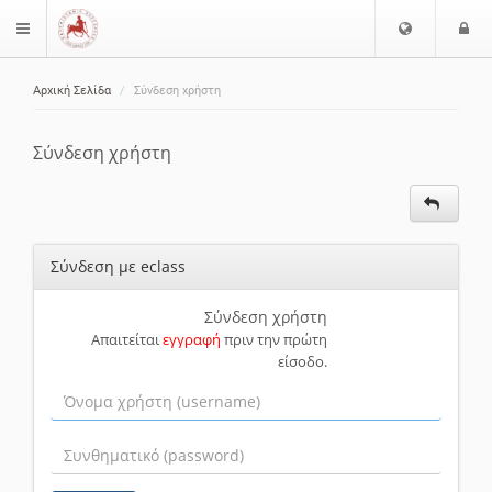
Ε
Ε
$langMenu
π
ί
ι
Αρχική Σελίδα
Σύνδεση χρήστη
λ
ο
ζήτηση
ο
δ
γ
ο
Σύνδεση χρήστη
ή
ς
Γ
λ
ώ
Σύνδεση με eclass
σ
σ
α
Σύνδεση χρήστη
Απαιτείται
εγγραφή
πριν την πρώτη
ς
είσοδο.