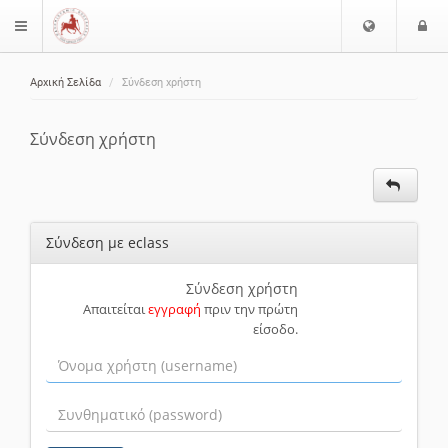
Ε
Ε
$langMenu
π
ί
ι
Αρχική Σελίδα
Σύνδεση χρήστη
λ
ο
ζήτηση
ο
δ
γ
ο
Σύνδεση χρήστη
ή
ς
Γ
λ
ώ
Σύνδεση με eclass
σ
σ
α
Σύνδεση χρήστη
Απαιτείται
εγγραφή
πριν την πρώτη
ς
είσοδο.