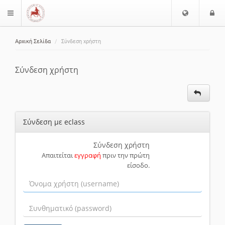
Ε
Ε
$langMenu
π
ί
ι
Αρχική Σελίδα
Σύνδεση χρήστη
λ
ο
ζήτηση
ο
δ
γ
ο
Σύνδεση χρήστη
ή
ς
Γ
λ
ώ
Σύνδεση με eclass
σ
σ
α
Σύνδεση χρήστη
Απαιτείται
εγγραφή
πριν την πρώτη
ς
είσοδο.