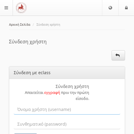
Ε
Ε
$langMenu
π
ί
ι
Αρχική Σελίδα
Σύνδεση χρήστη
λ
ο
ζήτηση
ο
δ
γ
ο
Σύνδεση χρήστη
ή
ς
Γ
λ
ώ
Σύνδεση με eclass
σ
σ
α
Σύνδεση χρήστη
Απαιτείται
εγγραφή
πριν την πρώτη
ς
είσοδο.