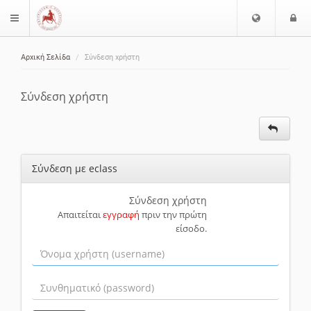
Ε
Ε
$langMenu
π
ί
ι
Αρχική Σελίδα
Σύνδεση χρήστη
λ
ο
ζήτηση
ο
δ
γ
ο
Σύνδεση χρήστη
ή
ς
Γ
λ
ώ
Σύνδεση με eclass
σ
σ
α
Σύνδεση χρήστη
Απαιτείται
εγγραφή
πριν την πρώτη
ς
είσοδο.