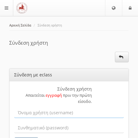
Ε
Ε
$langMenu
π
ί
ι
Αρχική Σελίδα
Σύνδεση χρήστη
λ
ο
ζήτηση
ο
δ
γ
ο
Σύνδεση χρήστη
ή
ς
Γ
λ
ώ
Σύνδεση με eclass
σ
σ
α
Σύνδεση χρήστη
Απαιτείται
εγγραφή
πριν την πρώτη
ς
είσοδο.