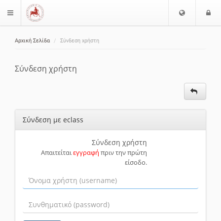
Ε
Ε
$langMenu
π
ί
ι
Αρχική Σελίδα
Σύνδεση χρήστη
λ
ο
ζήτηση
ο
δ
γ
ο
Σύνδεση χρήστη
ή
ς
Γ
λ
ώ
Σύνδεση με eclass
σ
σ
α
Σύνδεση χρήστη
Απαιτείται
εγγραφή
πριν την πρώτη
ς
είσοδο.