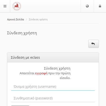
Ε
Ε
$langMenu
π
ί
ι
Αρχική Σελίδα
Σύνδεση χρήστη
λ
ο
ζήτηση
ο
δ
γ
ο
Σύνδεση χρήστη
ή
ς
Γ
λ
ώ
Σύνδεση με eclass
σ
σ
α
Σύνδεση χρήστη
Απαιτείται
εγγραφή
πριν την πρώτη
ς
είσοδο.