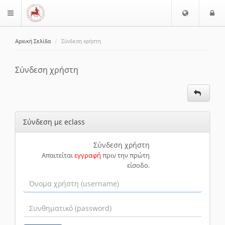
Ε
Ε
$langMenu
π
ί
ι
Αρχική Σελίδα
Σύνδεση χρήστη
λ
ο
ζήτηση
ο
δ
γ
ο
Σύνδεση χρήστη
ή
ς
Γ
λ
ώ
Σύνδεση με eclass
σ
σ
α
Σύνδεση χρήστη
Απαιτείται
εγγραφή
πριν την πρώτη
ς
είσοδο.