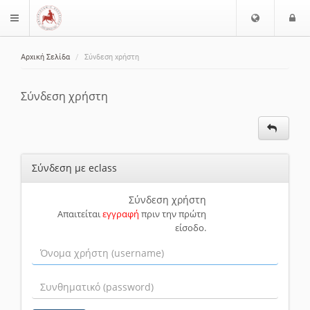
Ε
Ε
$langMenu
π
ί
ι
Αρχική Σελίδα
Σύνδεση χρήστη
λ
ο
ζήτηση
ο
δ
γ
ο
Σύνδεση χρήστη
ή
ς
Γ
λ
ώ
Σύνδεση με eclass
σ
σ
α
Σύνδεση χρήστη
Απαιτείται
εγγραφή
πριν την πρώτη
ς
είσοδο.