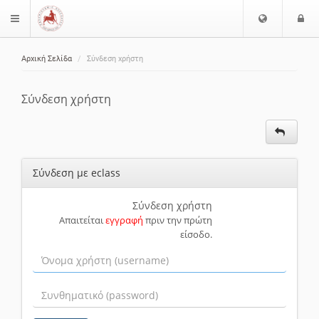
Ε
Ε
$langMenu
π
ί
ι
Αρχική Σελίδα
Σύνδεση χρήστη
λ
ο
ζήτηση
ο
δ
γ
ο
Σύνδεση χρήστη
ή
ς
Γ
λ
ώ
Σύνδεση με eclass
σ
σ
α
Σύνδεση χρήστη
Απαιτείται
εγγραφή
πριν την πρώτη
ς
είσοδο.