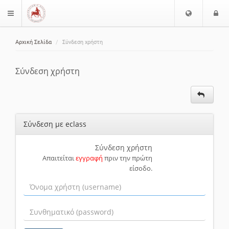
Ε
Ε
$langMenu
π
ί
ι
Αρχική Σελίδα
Σύνδεση χρήστη
λ
ο
ζήτηση
ο
δ
γ
ο
Σύνδεση χρήστη
ή
ς
Γ
λ
ώ
Σύνδεση με eclass
σ
σ
α
Σύνδεση χρήστη
Απαιτείται
εγγραφή
πριν την πρώτη
ς
είσοδο.