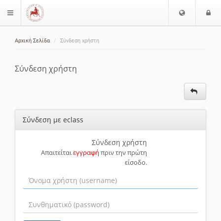
Ε
Ε
$langMenu
π
ί
ι
Αρχική Σελίδα
Σύνδεση χρήστη
λ
ο
ζήτηση
ο
δ
γ
ο
Σύνδεση χρήστη
ή
ς
Γ
λ
ώ
Σύνδεση με eclass
σ
σ
α
Σύνδεση χρήστη
Απαιτείται
εγγραφή
πριν την πρώτη
ς
είσοδο.