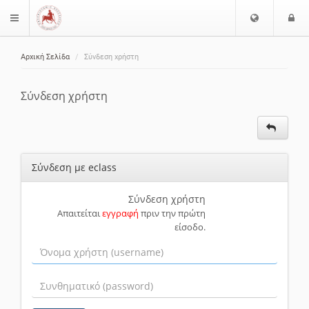
Ε
Ε
$langMenu
π
ί
ι
Αρχική Σελίδα
Σύνδεση χρήστη
λ
ο
ζήτηση
ο
δ
γ
ο
Σύνδεση χρήστη
ή
ς
Γ
λ
ώ
Σύνδεση με eclass
σ
σ
α
Σύνδεση χρήστη
Απαιτείται
εγγραφή
πριν την πρώτη
ς
είσοδο.