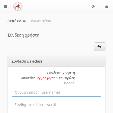
Ε
Ε
$langMenu
π
ί
ι
Αρχική Σελίδα
Σύνδεση χρήστη
λ
ο
ζήτηση
ο
δ
γ
ο
Σύνδεση χρήστη
ή
ς
Γ
λ
ώ
Σύνδεση με eclass
σ
σ
α
Σύνδεση χρήστη
Απαιτείται
εγγραφή
πριν την πρώτη
ς
είσοδο.