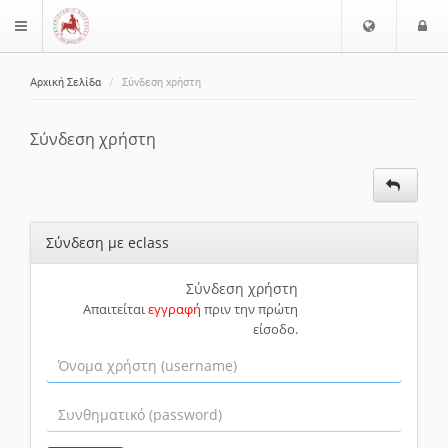
Ε
Ε
$langMenu
π
ί
ι
Αρχική Σελίδα
Σύνδεση χρήστη
λ
ο
ζήτηση
ο
δ
γ
ο
Σύνδεση χρήστη
ή
ς
Γ
λ
ώ
Σύνδεση με eclass
σ
σ
α
Σύνδεση χρήστη
Απαιτείται
εγγραφή
πριν την πρώτη
ς
είσοδο.