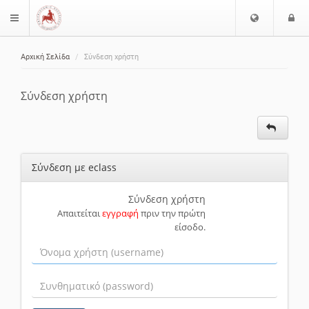
Ε
Ε
$langMenu
π
ί
ι
Αρχική Σελίδα
Σύνδεση χρήστη
λ
ο
ζήτηση
ο
δ
γ
ο
Σύνδεση χρήστη
ή
ς
Γ
λ
ώ
Σύνδεση με eclass
σ
σ
α
Σύνδεση χρήστη
Απαιτείται
εγγραφή
πριν την πρώτη
ς
είσοδο.